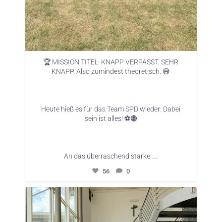
🏆 MISSION TITEL: KNAPP VERPASST. SEHR
KNAPP. Also zumindest theoretisch. 😅
Heute hieß es für das Team SPD wieder: Dabei
sein ist alles! ⚽🔴
...
An das überraschend starke
56
0